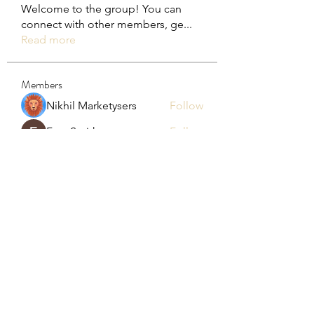
Welcome to the group! You can
connect with other members, ge
...
Read more
Members
Nikhil Marketysers
Follow
Fyre Smith
Follow
NALDI
Follow
Cassie Tyler
Follow
Silas Barton
Follow
See All Members (13)